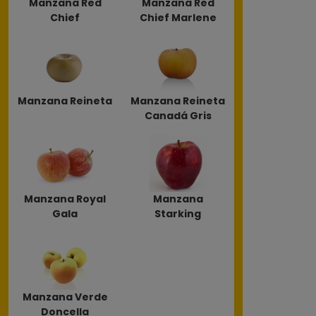
Manzana Red
Manzana Red
Chief
Chief Marlene
Manzana Reineta
Manzana Reineta
Canadá Gris
Manzana Royal
Manzana
Gala
Starking
Manzana Verde
Doncella