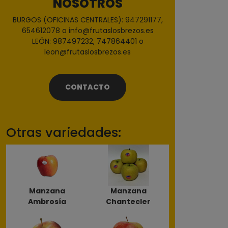
NOSOTROS
BURGOS (OFICINAS CENTRALES): 947291177,
654612078 o info@frutaslosbrezos.es
LEÓN: 987497232, 747864401 o
leon@frutaslosbrezos.es
CONTACTO
Otras variedades:
Manzana
Manzana
Ambrosía
Chantecler