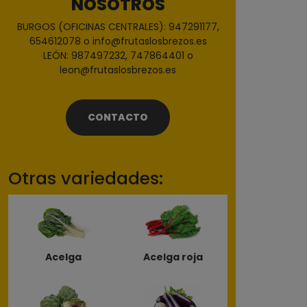
NOSOTROS
BURGOS (OFICINAS CENTRALES): 947291177,
654612078 o info@frutaslosbrezos.es
LEÓN: 987497232, 747864401 o
leon@frutaslosbrezos.es
CONTACTO
Otras variedades:
Acelga
Acelga roja