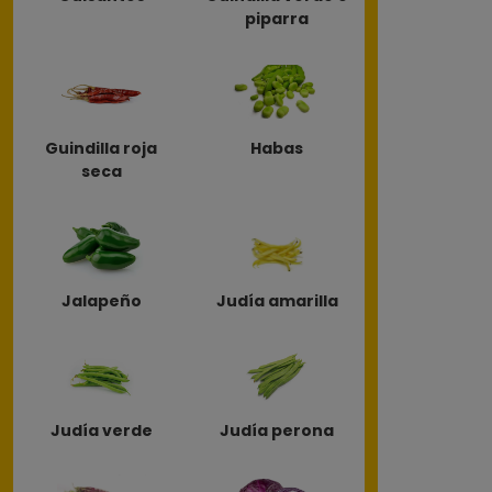
piparra
Guindilla roja
Habas
seca
Jalapeño
Judía amarilla
Judía verde
Judía perona