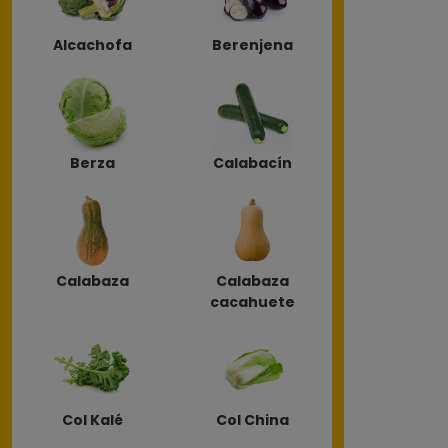
Alcachofa
Berenjena
Berza
Calabacín
Calabaza
Calabaza
cacahuete
Col Kalé
Col China