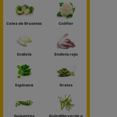
Coles de Bruselas
Coliflor
Endivia
Endivia roja
Espinaca
Grelos
Guisantes
Guindilla verde o