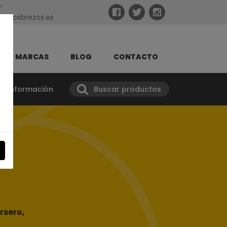
-
taslosbrezos.es
MARCAS
BLOG
CONTACTO
tar información
Buscar productos
S
rsero
,