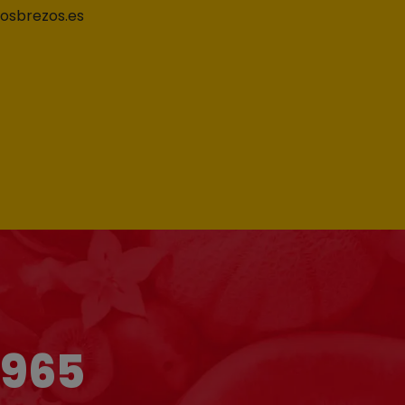
losbrezos.es
1965