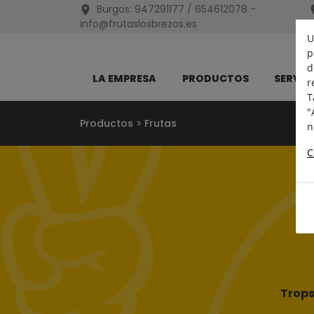
Burgos:
947291177 / 654612078
-
info@frutaslosbrezos.es
U
p
d
LA EMPRESA
PRODUCTOS
SERVIC
r
T
"
Productos
>
Frutas
n
C
Trop