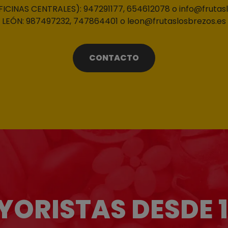
CINAS CENTRALES): 947291177, 654612078 o info@frutas
LEÓN: 987497232, 747864401 o leon@frutaslosbrezos.es
CONTACTO
ORISTAS DESDE 