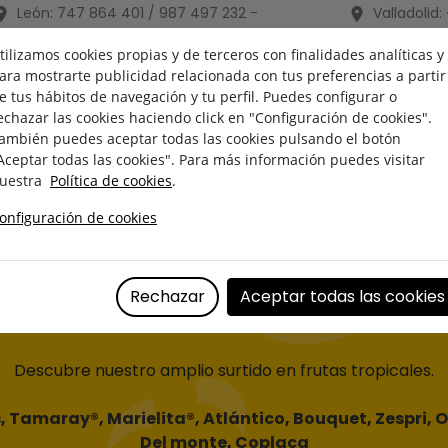
León:
747 864 401 / 987 497 232
-
Valladolid:
leon@frutaslosbrezos.es
valladolid@fru
tilizamos cookies propias y de terceros con finalidades analíticas y
ara mostrarte publicidad relacionada con tus preferencias a partir
e tus hábitos de navegación y tu perfil. Puedes configurar o
IOS
EQUIPO
echazar las cookies haciendo click en "Configuración de cookies".
ambién puedes aceptar todas las cookies pulsando el botón
Aceptar todas las cookies". Para más información puedes visitar
Solici
uestra
Política de cookies
.
onfiguración de cookies
FRUTAS TROPICALE
Rechazar
Aceptar todas las cookies
Descubre nuestro amplio surtido en frutas tropicales.
s
,
Tamaray®
,
Marielita®
,
Atlántico
,
Bouquet
,
Zespri
,
O
Del monte
,
Coplaca