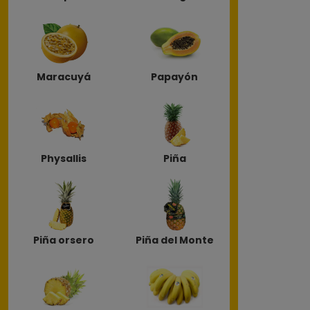
Maracuyá
Papayón
Physallis
Piña
Piña orsero
Piña del Monte