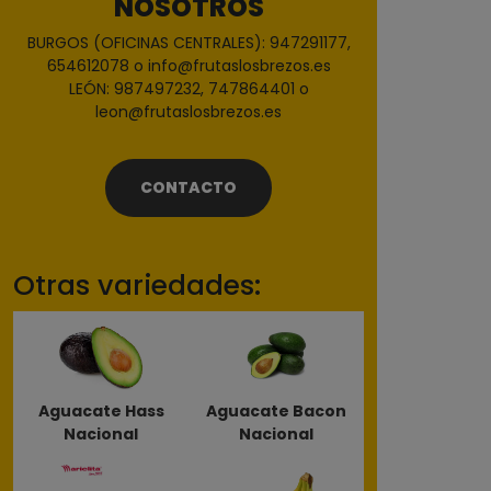
NOSOTROS
BURGOS (OFICINAS CENTRALES): 947291177,
654612078 o info@frutaslosbrezos.es
LEÓN: 987497232, 747864401 o
leon@frutaslosbrezos.es
CONTACTO
Otras variedades:
Aguacate Hass
Aguacate Bacon
Nacional
Nacional