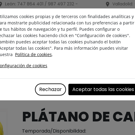
León:
747 864 401 / 987 497 232
-
Valladolid:
leon@frutaslosbrezos.es
valladolid@fru
tilizamos cookies propias y de terceros con finalidades analíticas y
ara mostrarte publicidad relacionada con tus preferencias a partir
e tus hábitos de navegación y tu perfil. Puedes configurar o
IOS
EQUIPO
echazar las cookies haciendo click en "Configuración de cookies".
ambién puedes aceptar todas las cookies pulsando el botón
Aceptar todas las cookies". Para más información puedes visitar
Solici
uestra
Política de cookies
.
onfiguración de cookies
Rechazar
Aceptar todas las cookies
PLÁTANO DE C
Temporada/Disponibilidad: