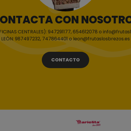
ONTACTA CON NOSOTR
CINAS CENTRALES): 947291177, 654612078 o info@frutas
LEÓN: 987497232, 747864401 o leon@frutaslosbrezos.es
CONTACTO