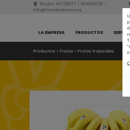
Burgos:
947291177 / 654612078
-
info@frutaslosbrezos.es
U
p
d
LA EMPRESA
PRODUCTOS
SERVIC
r
T
"
Productos
>
Frutas
>
Frutas tropicales
n
C