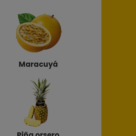
Maracuyá
Piña orsero