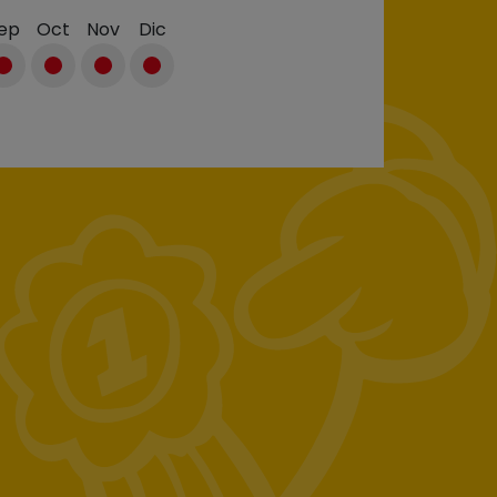
ep
Oct
Nov
Dic