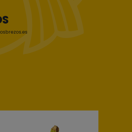
OS
losbrezos.es