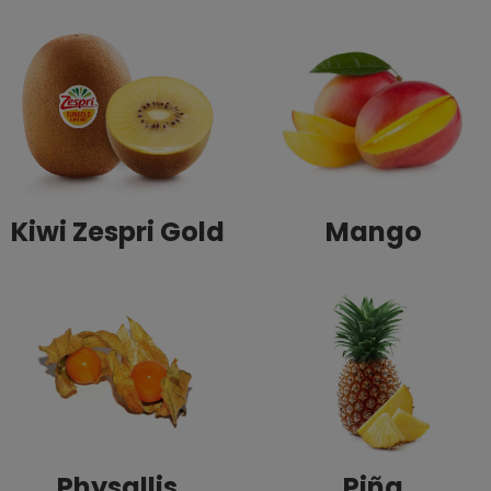
Kiwi Zespri Gold
Mango
Physallis
Piña