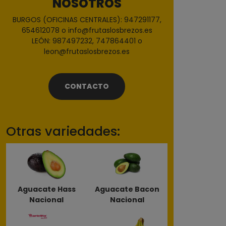
NOSOTROS
BURGOS (OFICINAS CENTRALES): 947291177,
654612078 o info@frutaslosbrezos.es
LEÓN: 987497232, 747864401 o
leon@frutaslosbrezos.es
CONTACTO
Otras variedades:
Aguacate Hass
Aguacate Bacon
Nacional
Nacional