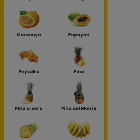
Maracuyá
Papayón
Physallis
Piña
Piña orsero
Piña del Monte